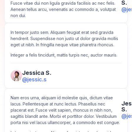
S.
Fusce vitae dui non ligula gravida facilisis ac nec felis.
@je
Aenean tellus arcu, venenatis ac commodo a, volutpat
non dui.
In tempor justo sem. Aliquam feugiat erat sed gravida
hendrerit. Suspendisse non justo ut dolor gravida mollis
eget ut nibh. In fringilla neque vitae pharetra rhoncus.
Integer a felis tincidunt, mattis turpis nec, auctor mauris.
Jessica S.
@jessic.s
Nam eros urna, aliquam id molestie quis, dictum vitae
Jes
lacus. Pellentesque at nunc lectus. Phasellus nec
S.
placerat est. Fusce velit sapien, rhoncus in nibh non,
@je
sagittis blandit ante. Morbi et porttitor dolor. Vestibulum
porta nisi vel lacus ullamcorper, a commodo est congue.