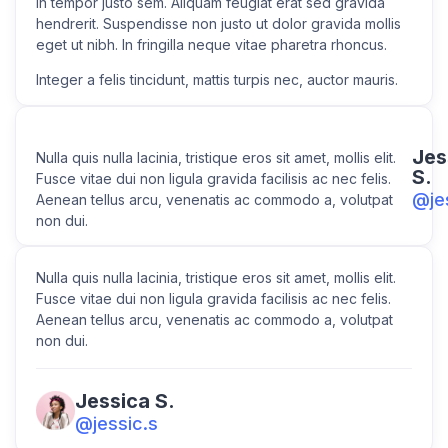
In tempor justo sem. Aliquam feugiat erat sed gravida
hendrerit. Suspendisse non justo ut dolor gravida mollis
eget ut nibh. In fringilla neque vitae pharetra rhoncus.
Integer a felis tincidunt, mattis turpis nec, auctor mauris.
Jes
Nulla quis nulla lacinia, tristique eros sit amet, mollis elit.
S.
Fusce vitae dui non ligula gravida facilisis ac nec felis.
@je
Aenean tellus arcu, venenatis ac commodo a, volutpat
non dui.
Nulla quis nulla lacinia, tristique eros sit amet, mollis elit.
Fusce vitae dui non ligula gravida facilisis ac nec felis.
Aenean tellus arcu, venenatis ac commodo a, volutpat
non dui.
Jessica S.
@jessic.s