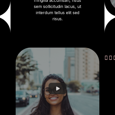
fringilla accumsan, risus
sem sollicitudin lacus, ut
interdum tellus elit sed
risus.

