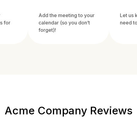
r
Add the meeting to your
Let us
s for
calendar (so you don’t
need to
forget)!
Acme Company Reviews